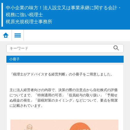
中小企業の味方！法人設立又は事業承継に関する会計・
税務に強い税理士
梶原光規税理士事務所
小冊子
『税理士がアドバイスする経営判断』の小冊子をご用意しました。
主に法人経営者向けの内容で、決算の際の注意点から自社株式の評価
についてまで、「特例適用の可否」「役員給与の取り扱い」「予期せ
ぬ税金の発生」「節税対策のタイミング」などについて、要点を簡潔
に記載されています。